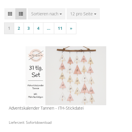
Sortieren nach
Sortieren nach
12 pro Seite
pro Seite
1
2
3
4
...
11
»
Adventskalender Tannen - ITH-Stickdatei
Lieferzeit: Sofortdownload