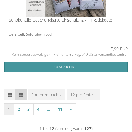
Schokohülle Geschenkkarte Einschulung - ITH-Stickdatei
Lieferzeit: Sofortdownload
5,90 EUR
Kein Steuerausweis gem. Kleinuntern.-Reg. §19 UStG versandkostenfrei
ZUM ARTIKEL
Sortieren nach
Sortieren nach
12 pro Seite
pro Seite
1
2
3
4
...
11
»
1
bis
12
(von insgesamt
127
)