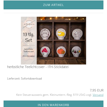
ZUM ARTIKEL
herbstliche Teelichtcover - ITH-Stickdatei
Lieferzeit: Sofortdownload
7,95 EUR
Kein Steuerausweis gem. Kleinuntern.-Reg. §19 UStG zzgl.
Versand
IN DEN WARENKORB