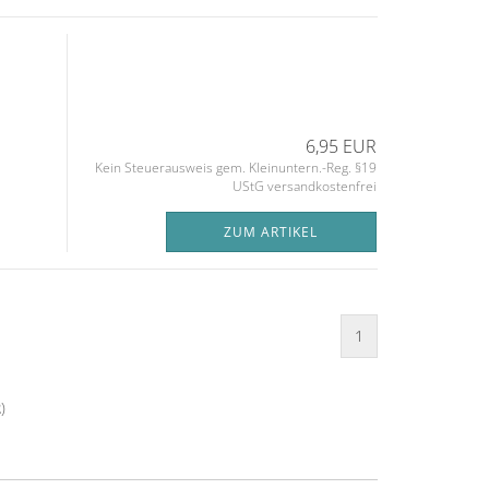
6,95 EUR
Kein Steuerausweis gem. Kleinuntern.-Reg. §19
UStG versandkostenfrei
ZUM ARTIKEL
1
2
)