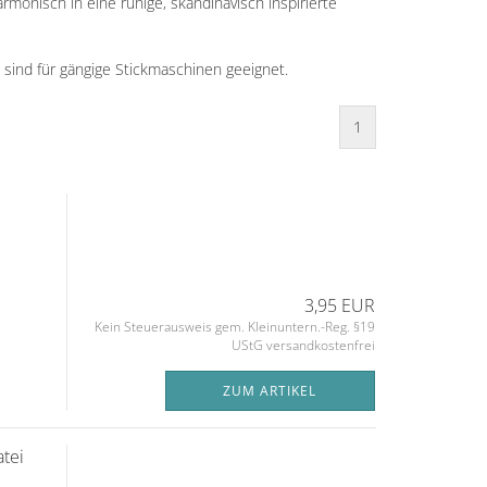
rmonisch in eine ruhige, skandinavisch inspirierte
 sind für gängige Stickmaschinen geeignet.
1
3,95 EUR
Kein Steuerausweis gem. Kleinuntern.-Reg. §19
UStG versandkostenfrei
ZUM ARTIKEL
atei