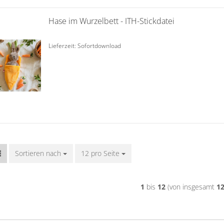
Hase im Wurzelbett - ITH-Stickdatei
Lieferzeit: Sofortdownload
Sortieren nach
Sortieren nach
12 pro Seite
pro Seite
1
bis
12
(von insgesamt
1