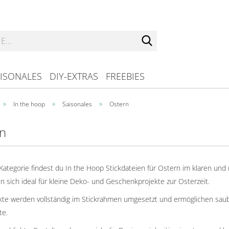
Suche...
ISONALES
DIY-EXTRAS
FREEBIES
»
»
»
In the hoop
Saisonales
Ostern
n
 Kategorie findest du In the Hoop Stickdateien für Ostern im klaren und
n sich ideal für kleine Deko- und Geschenkprojekte zur Osterzeit.
ekte werden vollständig im Stickrahmen umgesetzt und ermöglichen sau
te.