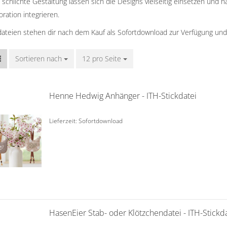
 schlichte Gestaltung lassen sich die Designs vielseitig einsetzen und ha
ration integrieren.
kdateien stehen dir nach dem Kauf als Sofortdownload zur Verfügung und
Sortieren nach
Sortieren nach
12 pro Seite
pro Seite
Henne Hedwig Anhänger - ITH-Stickdatei
Lieferzeit: Sofortdownload
HasenEier Stab- oder Klötzchendatei - ITH-Stickd