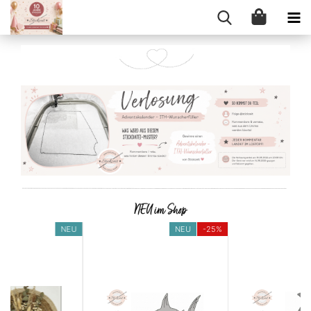
NEU
NEU
-25%