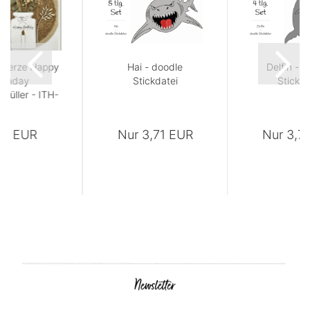
t Kerze Happy
Hai - doodle
Delfin - 
irthday
Stickdatei
Stickda
füller - ITH-
kdatei...
95 EUR
Nur 3,71 EUR
Nur 3,7