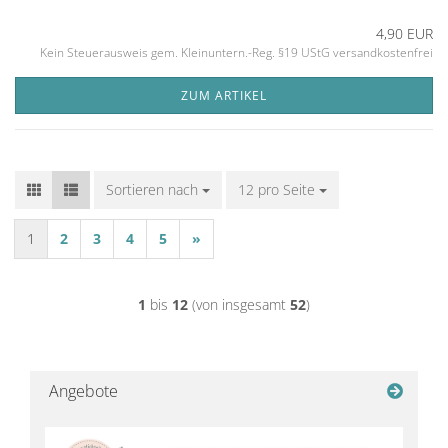
4,90 EUR
Kein Steuerausweis gem. Kleinuntern.-Reg. §19 UStG versandkostenfrei
ZUM ARTIKEL
Sortieren nach
Sortieren nach
12 pro Seite
pro Seite
1
2
3
4
5
»
1
bis
12
(von insgesamt
52
)
Angebote