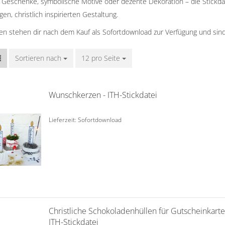
 Geschenke, symbolische Motive oder dezente Dekoration – die Stickdate
gen, christlich inspirierten Gestaltung.
ien stehen dir nach dem Kauf als Sofortdownload zur Verfügung und sind
Sortieren nach
Sortieren nach
12 pro Seite
pro Seite
Wunschkerzen - ITH-Stickdatei
Lieferzeit: Sofortdownload
Christliche Schokoladenhüllen für Gutscheinkarte
ITH-Stickdatei