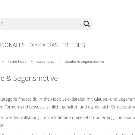
Suche...
ISONALES
DIY-EXTRAS
FREEBIES
»
»
»
In the hoop
Saisonales
Glaube & Segensmotive
e & Segensmotive
 Kategorie findest du In the Hoop Stickdateien mit Glaube- und Segens
en Formen sind bewusst schlicht gehalten und eignen sich für dekorativ
ns werden vollständig im Stickrahmen umgesetzt und ermöglichen saub
te.