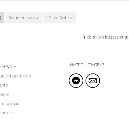
Sortieren nach
Sortieren nach
12 pro Seite
pro Seite
1
bis
9
(von insgesamt
9
)
HAST DU FRAGEN?
SERVICE
Kunde registrieren
Konto
zettel
rtdownload
cheine