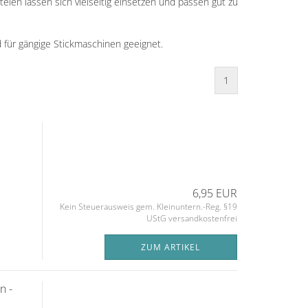
ien lassen sich vielseitig einsetzen und passen gut zu
 für gängige Stickmaschinen geeignet.
1
6,95 EUR
Kein Steuerausweis gem. Kleinuntern.-Reg. §19
UStG versandkostenfrei
ZUM ARTIKEL
n -