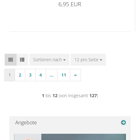
6,95 EUR
Sortieren nach
Sortieren nach
12 pro Seite
pro Seite
1
2
3
4
...
11
»
1
bis
12
(von insgesamt
127
)
Angebote