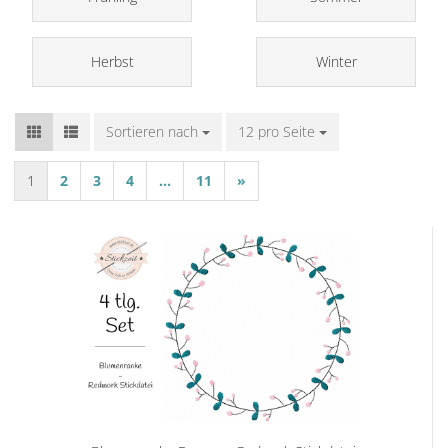
Herbst
Winter
Sortieren nach
Sortieren nach
12 pro Seite
pro Seite
1
2
3
4
...
11
»