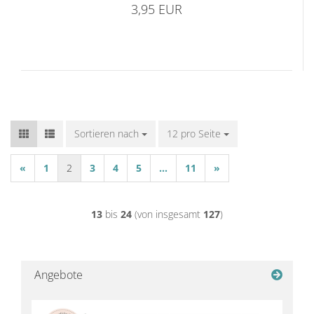
3,95 EUR
Sortieren nach
Sortieren nach
12 pro Seite
pro Seite
«
1
2
3
4
5
...
11
»
13
bis
24
(von insgesamt
127
)
Angebote