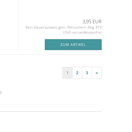
3,95 EUR
Kein Steuerausweis gem. Kleinuntern.-Reg. §19
UStG versandkostenfrei
ZUM ARTIKEL
1
2
3
»
6
)