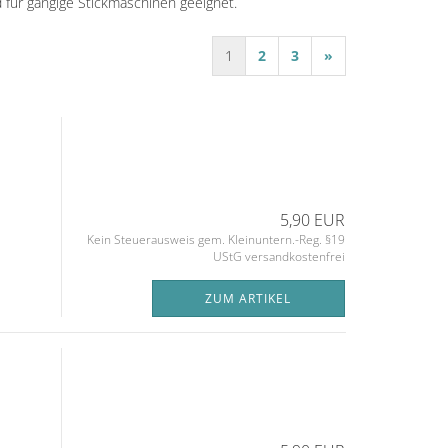
 für gängige Stickmaschinen geeignet.
1
2
3
»
5,90 EUR
Kein Steuerausweis gem. Kleinuntern.-Reg. §19
UStG versandkostenfrei
ZUM ARTIKEL