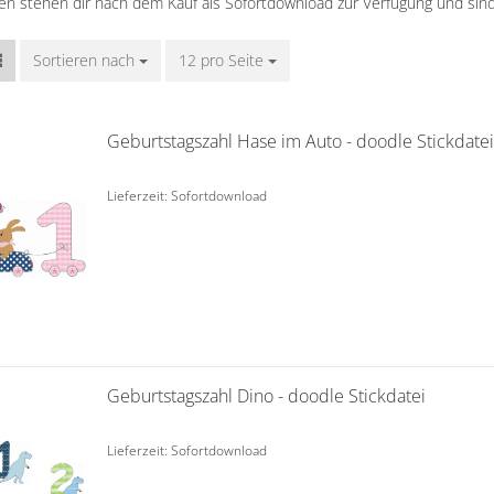
ien stehen dir nach dem Kauf als Sofortdownload zur Verfügung und sind
Sortieren nach
Sortieren nach
12 pro Seite
pro Seite
Geburtstagszahl Hase im Auto - doodle Stickdatei
Lieferzeit: Sofortdownload
Geburtstagszahl Dino - doodle Stickdatei
Lieferzeit: Sofortdownload