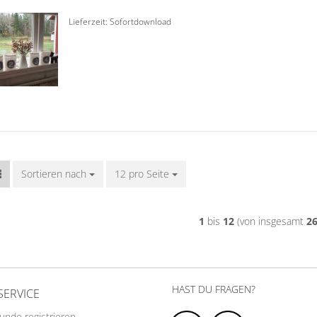
Lieferzeit: Sofortdownload
Sortieren nach
Sortieren nach
12 pro Seite
pro Seite
1
bis
12
(von insgesamt
2
HAST DU FRAGEN?
SERVICE
Kunde registrieren