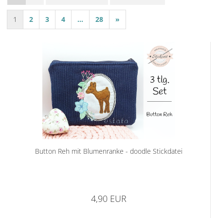
1
2
3
4
...
28
»
Button Reh mit Blumenranke - doodle Stickdatei
4,90 EUR