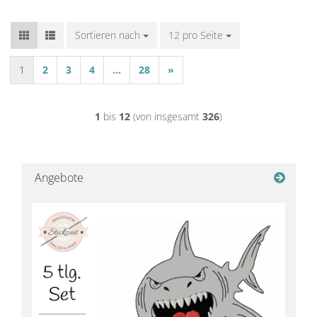
Sortieren nach
Sortieren nach
12 pro Seite
pro Seite
1
2
3
4
...
28
»
1
bis
12
(von insgesamt
326
)
Angebote