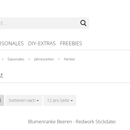
Suche...
ISONALES
DIY-EXTRAS
FREEBIES
»
»
»
Saisonales
Jahreszeiten
Herbst
t
Sortieren nach
Sortieren nach
12 pro Seite
pro Seite
Blumenranke Beeren - Redwork Stickdatei