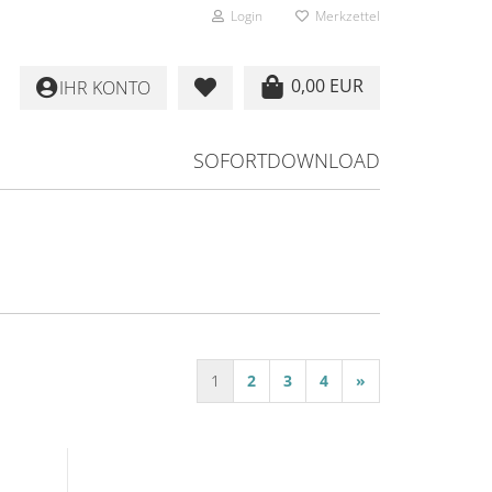
Login
Merkzettel
0,00 EUR
IHR KONTO
SOFORTDOWNLOAD
1
2
3
4
»