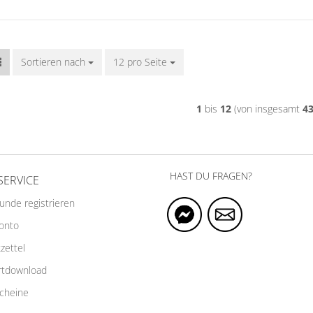
Sortieren nach
Sortieren nach
12 pro Seite
pro Seite
1
bis
12
(von insgesamt
4
HAST DU FRAGEN?
SERVICE
Kunde registrieren
Konto
zettel
rtdownload
cheine