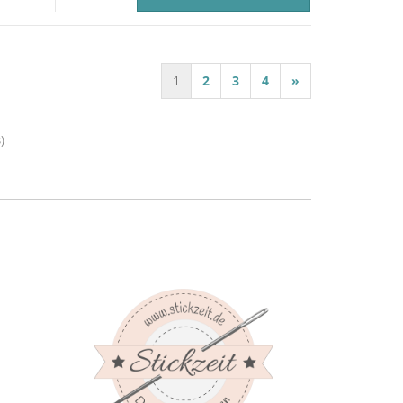
1
2
3
4
»
3
)