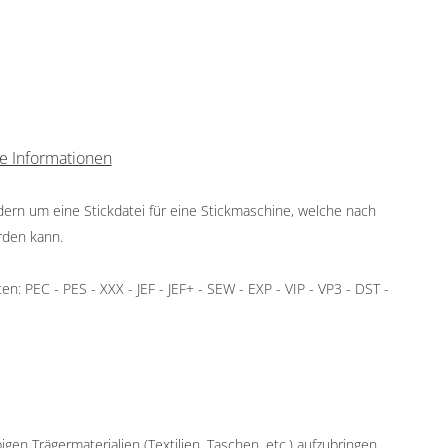
e Informationen
ndern um eine Stickdatei für eine Stickmaschine, welche nach
rden kann.
: PEC - PES - XXX - JEF - JEF+ - SEW - EXP - VIP - VP3 - DST -
igen Trägermaterialien (Textilien, Taschen, etc.) aufzubringen