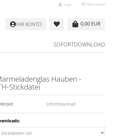
Login
Merkzettel
0,00 EUR
IHR KONTO
SOFORTDOWNLOAD
armeladenglas Hauben -
TH-Stickdatei
eferzeit:
Sofortdownload
ownloads: