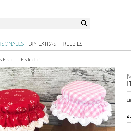
Suche...
ISONALES
DIY-EXTRAS
FREEBIES
 Hauben - ITH-Stickdatei
M
I
Li
d