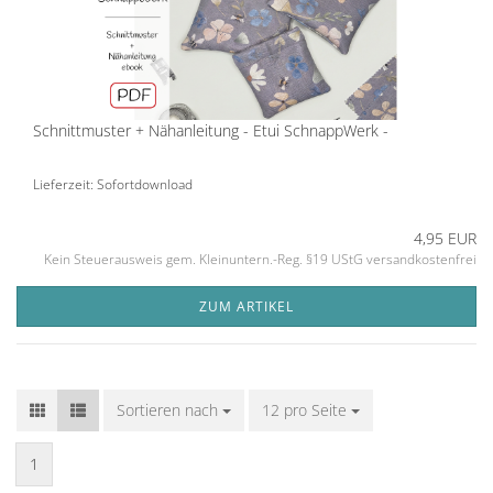
Schnittmuster + Nähanleitung - Etui SchnappWerk -
Lieferzeit: Sofortdownload
4,95 EUR
Kein Steuerausweis gem. Kleinuntern.-Reg. §19 UStG versandkostenfrei
ZUM ARTIKEL
Sortieren nach
Sortieren nach
12 pro Seite
pro Seite
1