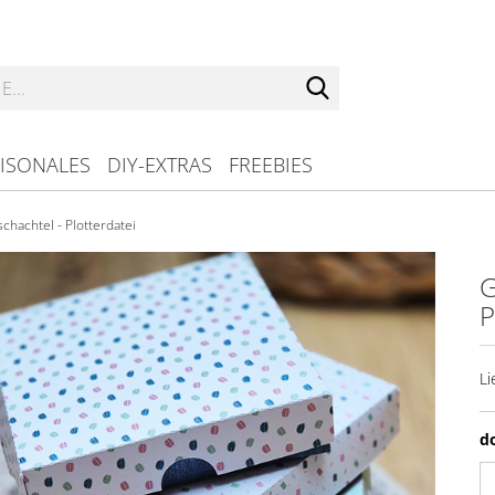
Suche...
ISONALES
DIY-EXTRAS
FREEBIES
hachtel - Plotterdatei
G
P
Li
d