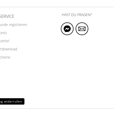
HAST DU FRAGEN?
SERVICE
Kunde registrieren
Konto
zettel
rtdownload
cheine
ag widerrufen