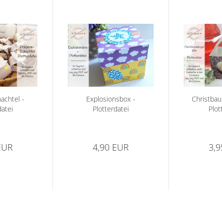
achtel -
Explosionsbox -
Christbau
datei
Plotterdatei
Plot
EUR
4,90 EUR
3,