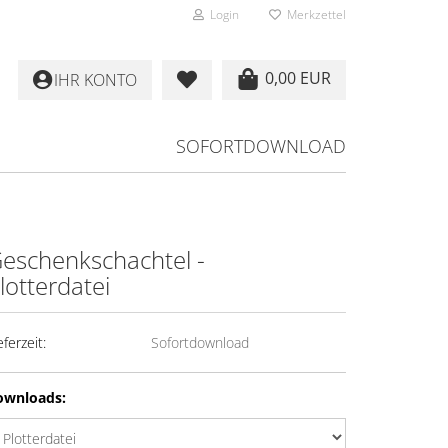
Login
Merkzettel
0,00 EUR
IHR KONTO
SOFORTDOWNLOAD
eschenkschachtel -
lotterdatei
eferzeit:
Sofortdownload
ownloads: