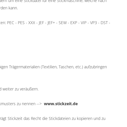
ndern um eine Stickdatei für eine Stickmaschine, welche nach
rden kann.
: PEC - PES - XXX - JEF - JEF+ - SEW - EXP - VIP - VP3 - DST -
igen Trägermaterialien (Textilien, Taschen, etc.) aufzubringen
d weiter zu veräußern.
ickmusters zu nennen -->
www.stickzeit.de
ägt Stickzeit das Recht die Stickdateien zu kopieren und zu