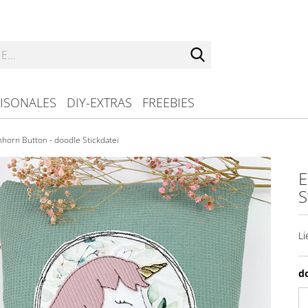
Suche...
ISONALES
DIY-EXTRAS
FREEBIES
nhorn Button - doodle Stickdatei
E
S
Li
d