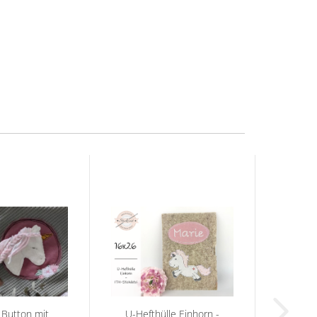
 Button mit
U-Hefthülle Einhorn -