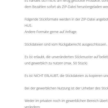
Es handelt sich nicht um fertig gestickte Produkte, so
dem Bezahlen sofort als ZIP-Datei heruntergeladen we
Folgende Stickformate werden in der ZIP-Datei angeboten
HUS.
Andere Formate gerne auf Anfrage.
Stickdateien sind vom Rückgaberecht ausgeschlossen.
Es ist erlaubt, die unveränderten Stickmuster auf belieb
und gewerblich zu nutzen (max. 50 Stück)
Es ist NICHT ERLAUBT, die Stickdateien zu kopieren un
Bei der gewerblichen Nutzung ist der Urheber des St
Weder im privaten noch im gewerblichen Bereich übertr
verändern.