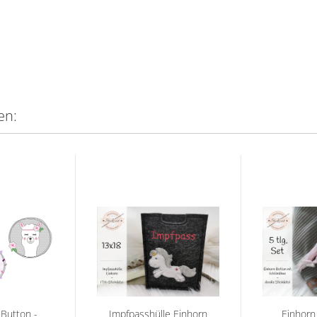
en:
Button -
Impfpasshülle Einhorn
Einhorn