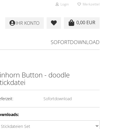
Login
Merkzettel
0,00 EUR
IHR KONTO
SOFORTDOWNLOAD
inhorn Button - doodle
tickdatei
eferzeit:
Sofortdownload
ownloads: