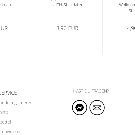
ckdatei
- ITH-Stickdatei
Wollmäh
Sti
EUR
3,90 EUR
4,
HAST DU FRAGEN?
SERVICE
Kunde registrieren
Konto
zettel
rtdownload