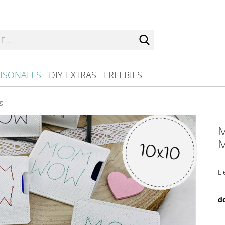
Suche...
ISONALES
DIY-EXTRAS
FREEBIES
g
M
M
Li
d