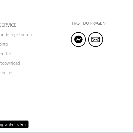
HAST DU FRAGEN?
SERVICE
Kunde registrieren
Konto
zettel
rtdownload
cheine
ag widerrufen