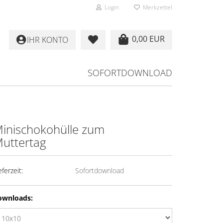
Login
Merkzettel
0,00 EUR
IHR KONTO
SOFORTDOWNLOAD
inischokohülle zum
uttertag
eferzeit:
Sofortdownload
ownloads: