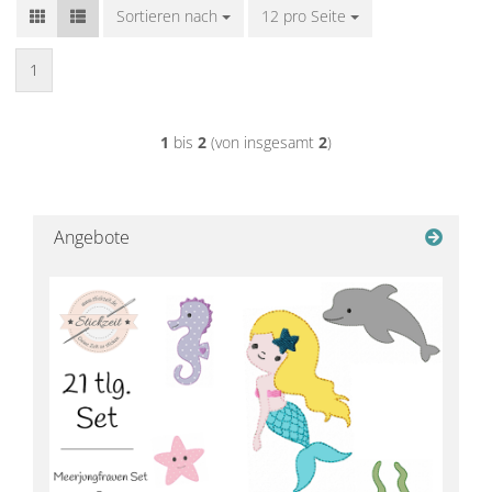
Sortieren nach
Sortieren nach
12 pro Seite
pro Seite
1
1
bis
2
(von insgesamt
2
)
Angebote