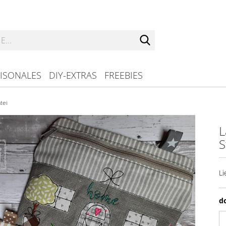
Suche...
ISONALES
DIY-EXTRAS
FREEBIES
tei
L
S
Li
d