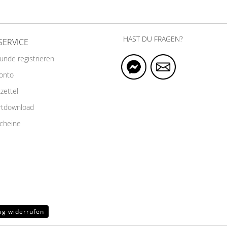
HAST DU FRAGEN?
SERVICE
Kunde registrieren
Konto
zettel
rtdownload
cheine
ag widerrufen