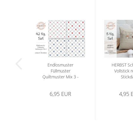
Endlosmuster
HERBST Schr
Füllmuster
Vollstick 
Quiltmuster Mix 3 -
Stickd
redwork...
6,95 EUR
4,95 