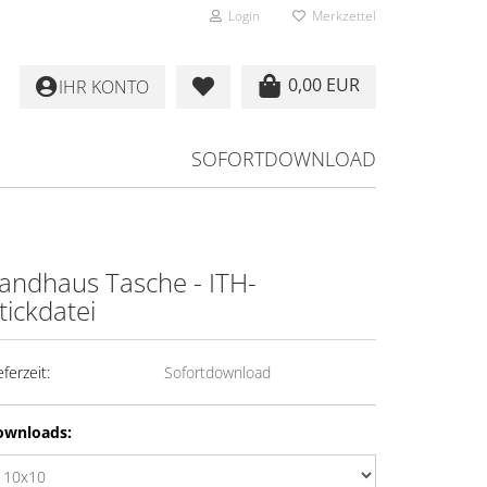
Login
Merkzettel
0,00 EUR
IHR KONTO
SOFORTDOWNLOAD
andhaus Tasche - ITH-
tickdatei
eferzeit:
Sofortdownload
ownloads: