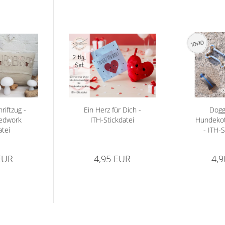
iftzug -
Ein Herz für Dich -
Dogg
redwork
ITH-Stickdatei
Hundekot
atei
- ITH-S
EUR
4,95 EUR
4,