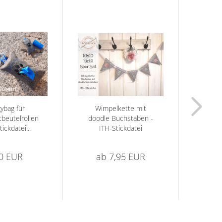
ybag für
Wimpelkette mit
Handyh
beutelrollen
doodle Buchstaben -
IT
tickdatei...
ITH-Stickdatei
90 EUR
ab 7,95 EUR