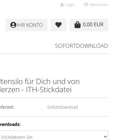
Login
Merkzettel
0,00 EUR
IHR KONTO
SOFORTDOWNLOAD
tensilo für Dich und von
erzen - ITH-Stickdatei
eferzeit:
Sofortdownload
ownloads: