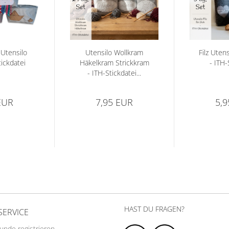
Utensilo
Utensilo Wollkram
Filz Utens
tickdatei
Häkelkram Strickkram
- ITH-
- ITH-Stickdatei...
EUR
7,95 EUR
5,
HAST DU FRAGEN?
SERVICE
Kunde registrieren