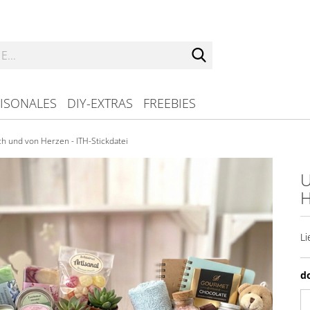
Suche...
ISONALES
DIY-EXTRAS
FREEBIES
ch und von Herzen - ITH-Stickdatei
U
H
Li
d