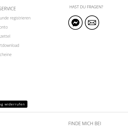
HAST DU FRAGEN?
SERVICE
Kunde registrieren
Konto
zettel
rtdownload
cheine
ag widerrufen
FINDE MICH BEI