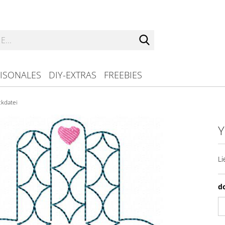
Suche...
ISONALES
DIY-EXTRAS
FREEBIES
ckdatei
Y
Li
d