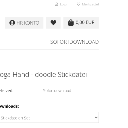
Login
Merkzettel
0,00 EUR
IHR KONTO
SOFORTDOWNLOAD
oga Hand - doodle Stickdatei
eferzeit:
Sofortdownload
ownloads: