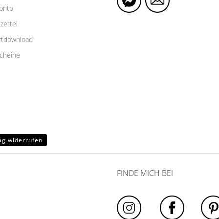
Konto
zettel
rtdownload
cheine
ag widerrufen
FINDE MICH BEI