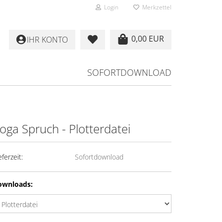
Login
Merkzettel
0,00 EUR
IHR KONTO
SOFORTDOWNLOAD
oga Spruch - Plotterdatei
eferzeit:
Sofortdownload
ownloads: