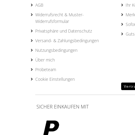
AGB
Ihr 
Widerrufsrecht & Muster-
Merk
Widerrufsformular
Sofo
Privatsphäre und Datenschutz
Guts
Versand- & Zahlungsbedingungen
Nutzungsbedingungen
Über mich
Probeteam
Cookie Einstellungen
Vertr
SICHER EINKAUFEN MIT