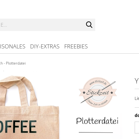
Suche...
ISONALES
DIY-EXTRAS
FREEBIES
h - Plotterdatei
Y
Li
d