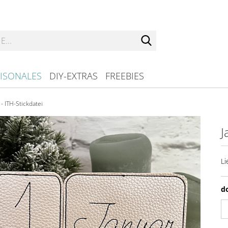
Suche...
ISONALES
DIY-EXTRAS
FREEBIES
- ITH-Stickdatei
J
Li
d