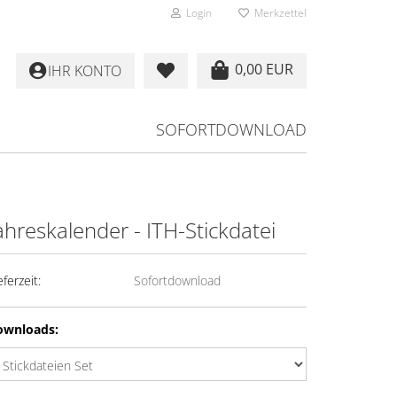
Login
Merkzettel
0,00 EUR
IHR KONTO
SOFORTDOWNLOAD
ahreskalender - ITH-Stickdatei
eferzeit:
Sofortdownload
ownloads: