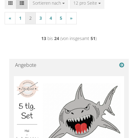
Sortieren nach
Sortieren nach
12 pro Seite
pro Seite
«
1
2
3
4
5
»
13
bis
24
(von insgesamt
51
)
Angebote