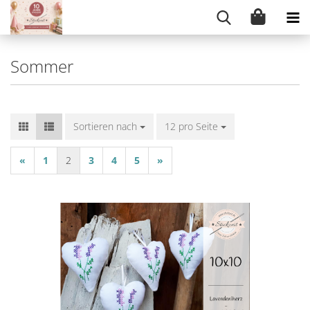
Sommer
Sortieren nach
Sortieren nach
12 pro Seite
pro Seite
«
1
2
3
4
5
»