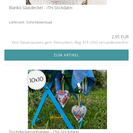
Blanko Glasdeckel - ITH-Stickdatei
Lieferzeit: Sofortdownload
2,95 EUR
Kein Steuerausweis gem. Kleinuntern.-Reg. §19 UStG versandkostenfrei
ZUM ARTIKEL
Tischdeckenanhänger - ITH-Stickdatei