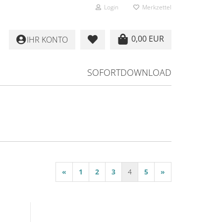
Login
Merkzettel
0,00 EUR
IHR KONTO
SOFORTDOWNLOAD
«
1
2
3
4
5
»