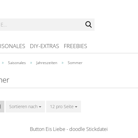
Suche...
ISONALES
DIY-EXTRAS
FREEBIES
»
»
»
Saisonales
Jahreszeiten
Sommer
er
Sortieren nach
Sortieren nach
12 pro Seite
pro Seite
Button Eis Liebe - doodle Stickdatei