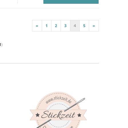
«
1
2
3
4
5
»
1
)