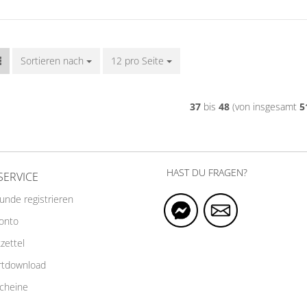
Sortieren nach
Sortieren nach
12 pro Seite
pro Seite
37
bis
48
(von insgesamt
5
HAST DU FRAGEN?
SERVICE
Kunde registrieren
Konto
zettel
rtdownload
cheine