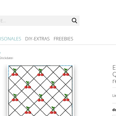
Suche...
ISONALES
DIY-EXTRAS
FREEBIES
»
tickdatei
E
Q
r
Li
d