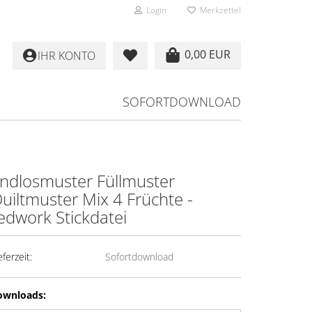
Login
Merkzettel
0,00 EUR
IHR KONTO
SOFORTDOWNLOAD
ndlosmuster Füllmuster
uiltmuster Mix 4 Früchte -
edwork Stickdatei
eferzeit:
Sofortdownload
ownloads: