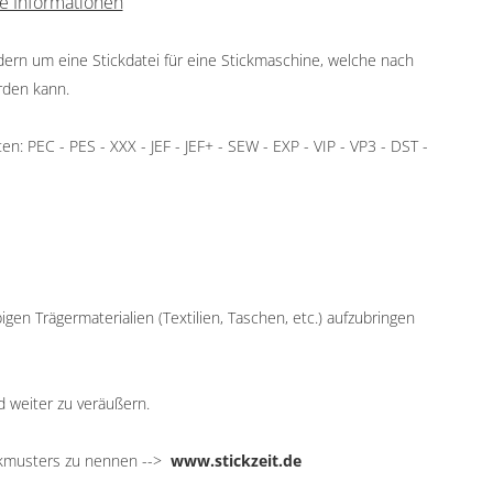
e Informationen
ndern um eine Stickdatei für eine Stickmaschine, welche nach
rden kann.
: PEC - PES - XXX - JEF - JEF+ - SEW - EXP - VIP - VP3 - DST -
igen Trägermaterialien (Textilien, Taschen, etc.) aufzubringen
d weiter zu veräußern.
ickmusters zu nennen -->
www.stickzeit.de