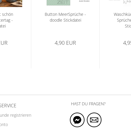
t schön
Button MeerSprüche -
Waschküc
ertag -
doodle Stickdatei
Sprüche
atei
Sti
EUR
4,90 EUR
4,
HAST DU FRAGEN?
SERVICE
Kunde registrieren
Konto