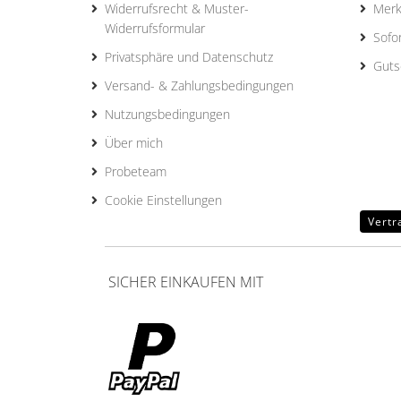
Widerrufsrecht & Muster-
Merk
Widerrufsformular
Sofo
Privatsphäre und Datenschutz
Guts
Versand- & Zahlungsbedingungen
Nutzungsbedingungen
Über mich
Probeteam
Cookie Einstellungen
Vertr
SICHER EINKAUFEN MIT