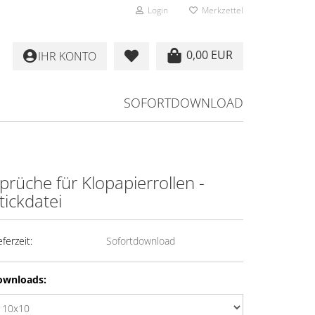
Login
Merkzettel
0,00 EUR
IHR KONTO
SOFORTDOWNLOAD
prüche für Klopapierrollen -
tickdatei
eferzeit:
Sofortdownload
ownloads: