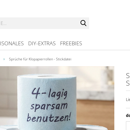
Suche...
ISONALES
DIY-EXTRAS
FREEBIES
»
Sprüche für Klopapierrollen - Stickdatei
S
S
Li
d