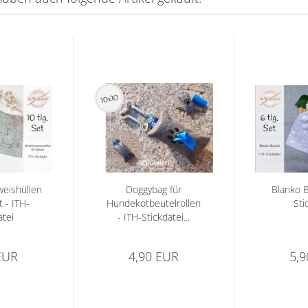
eishüllen
Doggybag für
Blanko B
 - ITH-
Hundekotbeutelrollen
Sti
atei
- ITH-Stickdatei...
EUR
4,90 EUR
5,