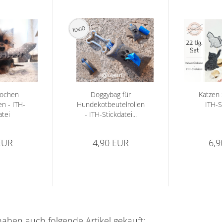
ochen
Doggybag für
Katzen 
n - ITH-
Hundekotbeutelrollen
ITH-S
atei
- ITH-Stickdatei...
EUR
4,90 EUR
6,
haben auch folgende Artikel gekauft: