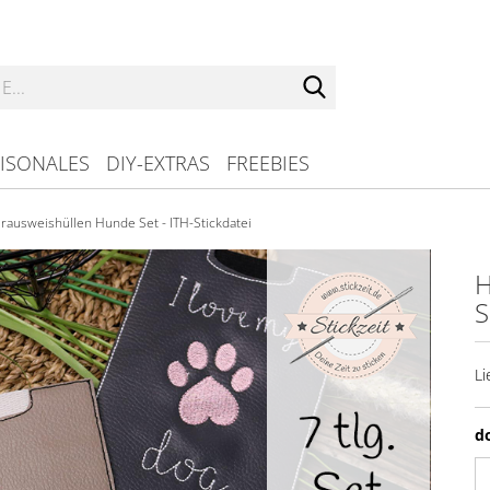
Suche...
ISONALES
DIY-EXTRAS
FREEBIES
rausweishüllen Hunde Set - ITH-Stickdatei
H
S
Li
d