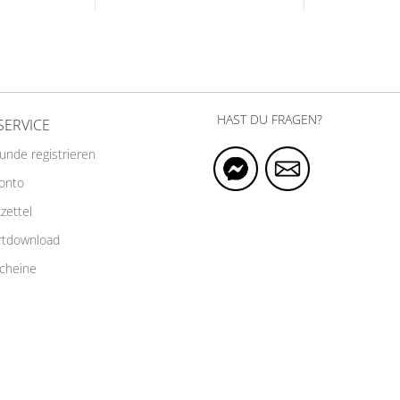
HAST DU FRAGEN?
SERVICE
Kunde registrieren
Konto
zettel
rtdownload
cheine