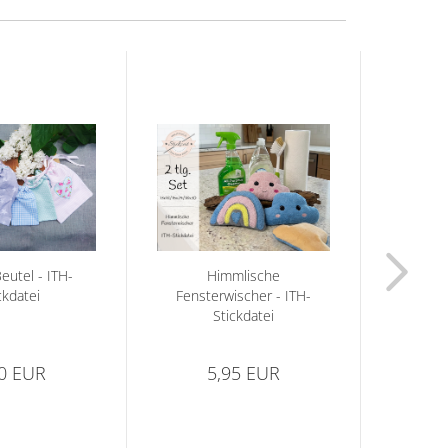
eutel - ITH-
Himmlische
ckdatei
Fensterwischer - ITH-
Fenst
Stickdatei
90 EUR
5,95 EUR
ab