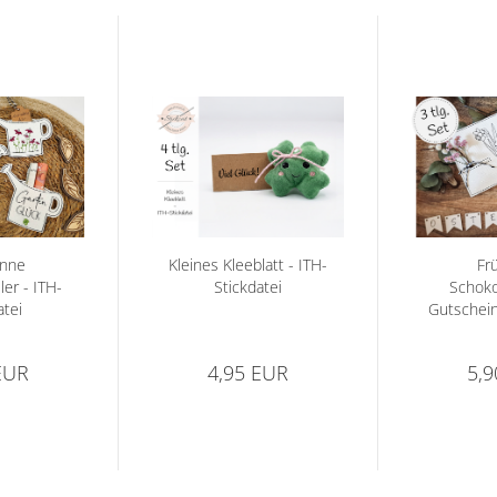
anne
Kleines Kleeblatt - ITH-
Fr
er - ITH-
Stickdatei
Schoko
atei
Gutschein
Stic
EUR
4,95 EUR
5,