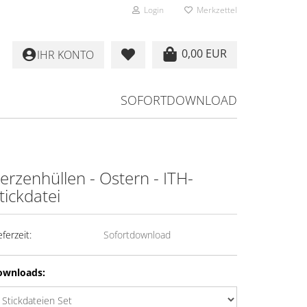
Login
Merkzettel
0,00 EUR
IHR KONTO
SOFORTDOWNLOAD
erzenhüllen - Ostern - ITH-
tickdatei
eferzeit:
Sofortdownload
ownloads: