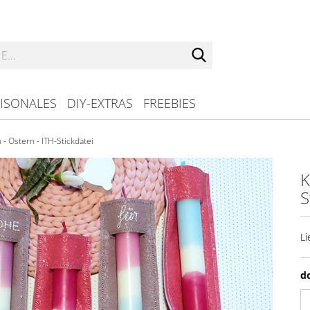
Suche...
ISONALES
DIY-EXTRAS
FREEBIES
- Ostern - ITH-Stickdatei
K
S
Li
d