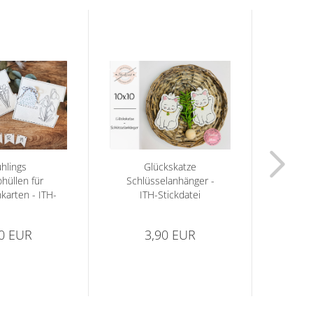
ühlings
Glückskatze
hüllen für
Schlüsselanhänger -
Bade
karten - ITH-
ITH-Stickdatei
kdatei...
90 EUR
3,90 EUR