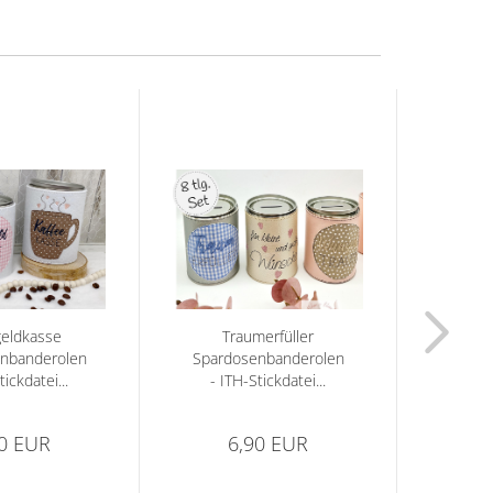
geldkasse
Traumerfüller
nbanderolen
Spardosenbanderolen
Spard
tickdatei...
- ITH-Stickdatei...
IT
90 EUR
6,90 EUR