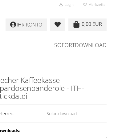
Login
Merkzettel
0,00 EUR
IHR KONTO
SOFORTDOWNLOAD
echer Kaffeekasse
pardosenbanderole - ITH-
tickdatei
eferzeit:
Sofortdownload
ownloads: