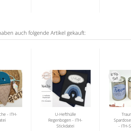
haben auch folgende Artikel gekauft:
che - ITH-
U-Hefthülle
Traum
atei
Regenbogen - ITH-
Spardose
Stickdatei
- ITH-S