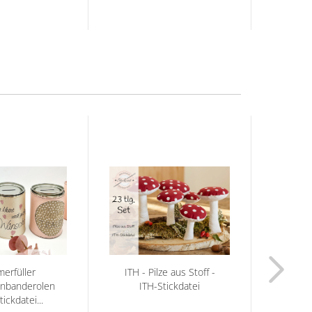
erfüller
ITH - Pilze aus Stoff -
nbanderolen
ITH-Stickdatei
Spard
tickdatei...
IT