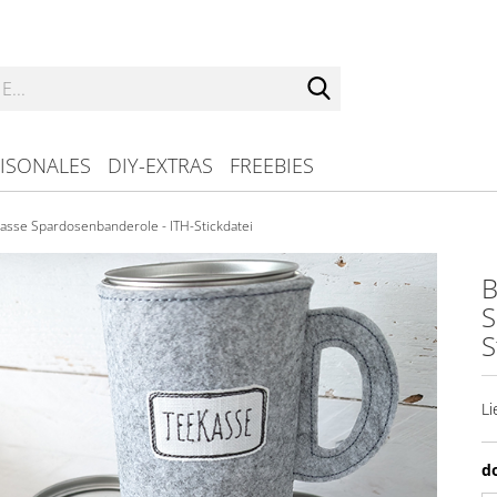
Suche...
ISONALES
DIY-EXTRAS
FREEBIES
asse Spardosenbanderole - ITH-Stickdatei
B
S
S
Li
d