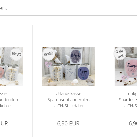
en:
asse
Urlaubskasse
Trink
anderolen
Spardosenbanderolen
Spardose
ckdatei
- ITH-Stickdatei
- ITH-S
EUR
6,90 EUR
6,