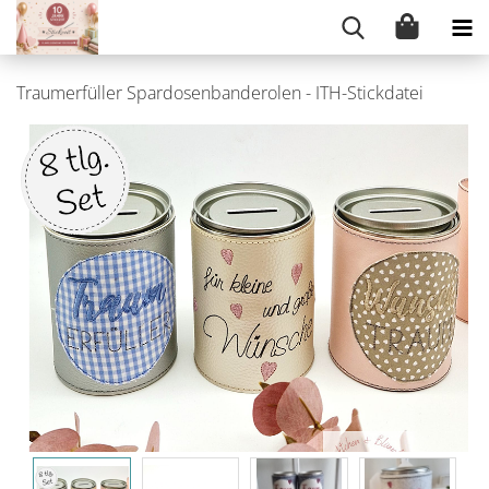
Traumerfüller Spardosenbanderolen - ITH-Stickdatei