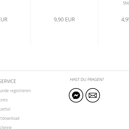
Sti
EUR
9,90 EUR
4,
HAST DU FRAGEN?
SERVICE
Kunde registrieren
Konto
zettel
rtdownload
cheine