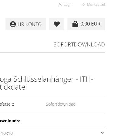
Login
Merkzettel
0,00 EUR
IHR KONTO
SOFORTDOWNLOAD
oga Schlüsselanhänger - ITH-
tickdatei
eferzeit:
Sofortdownload
ownloads: