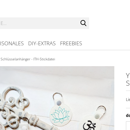
Suche...
ISONALES
DIY-EXTRAS
FREEBIES
 Schlüsselanhänger - ITH-Stickdatei
Y
S
Li
d