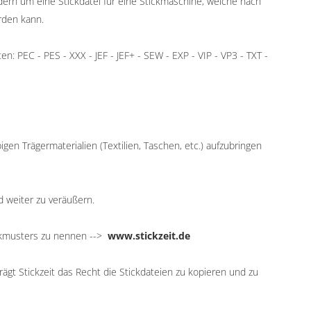
ndern um eine Stickdatei für eine Stickmaschine, welche nach
rden kann.
: PEC - PES - XXX - JEF - JEF+ - SEW - EXP - VIP - VP3 - TXT -
igen Trägermaterialien (Textilien, Taschen, etc.) aufzubringen
d weiter zu veräußern.
ickmusters zu nennen -->
www.stickzeit.de
ägt Stickzeit das Recht die Stickdateien zu kopieren und zu