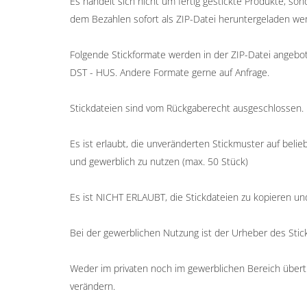
Es handelt sich nicht um fertig gestickte Produkte, so
dem Bezahlen sofort als ZIP-Datei heruntergeladen we
Folgende Stickformate werden in der ZIP-Datei angeboten
DST - HUS. Andere Formate gerne auf Anfrage.
Stickdateien sind vom Rückgaberecht ausgeschlossen.
Es ist erlaubt, die unveränderten Stickmuster auf belieb
und gewerblich zu nutzen (max. 50 Stück)
Es ist NICHT ERLAUBT, die Stickdateien zu kopieren un
Bei der gewerblichen Nutzung ist der Urheber des St
Weder im privaten noch im gewerblichen Bereich übertr
verändern.