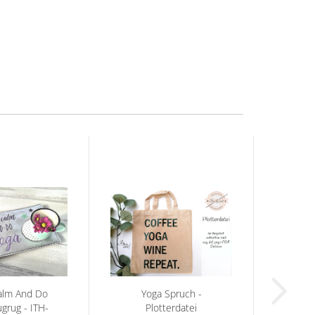
alm And Do
Yoga Spruch -
grug - ITH-
Plotterdatei