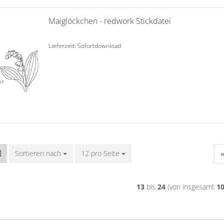
Maiglöckchen - redwork Stickdatei
Lieferzeit: Sofortdownload
Sortieren nach
Sortieren nach
12 pro Seite
pro Seite
13
bis
24
(von insgesamt
1