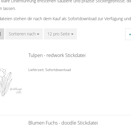
 klare Linienführung entstehen saubere und präzise Stickergebnisse, di
n lassen.
kdateien stehen dir nach dem Kauf als Sofortdownload zur Verfügung und
Sortieren nach
Sortieren nach
12 pro Seite
pro Seite
Tulpen - redwork Stickdatei
Lieferzeit: Sofortdownload
Blumen Fuchs - doodle Stickdatei