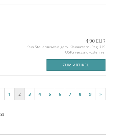
4,90 EUR
Kein Steuerausweis gem. Kleinuntern.-Reg. §19
UStG versandkostenfrei
ZUM ARTIKEL
«
1
2
3
4
5
6
7
8
9
»
08
)