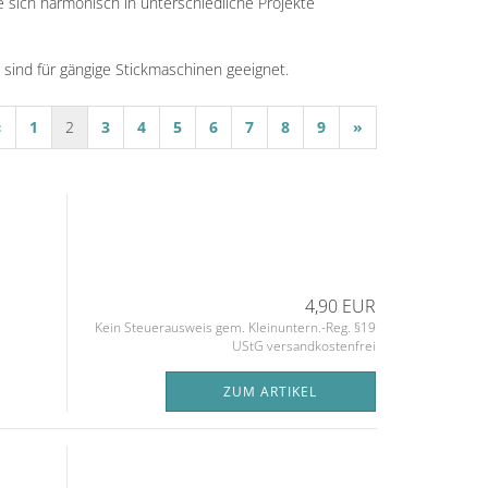
e sich harmonisch in unterschiedliche Projekte
 sind für gängige Stickmaschinen geeignet.
«
1
2
3
4
5
6
7
8
9
»
4,90 EUR
Kein Steuerausweis gem. Kleinuntern.-Reg. §19
UStG versandkostenfrei
ZUM ARTIKEL